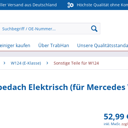
ler Versand aus Deutschland
Höchste Qualität ohne Ko
einiger kaufen
Über TrabHan
Unsere Qualitätsstand
W124 (E-Klasse)
Sonstige Teile für W124
edach Elektrisch (für Mercedes
52,99 
inkl. MwSt.
zzg