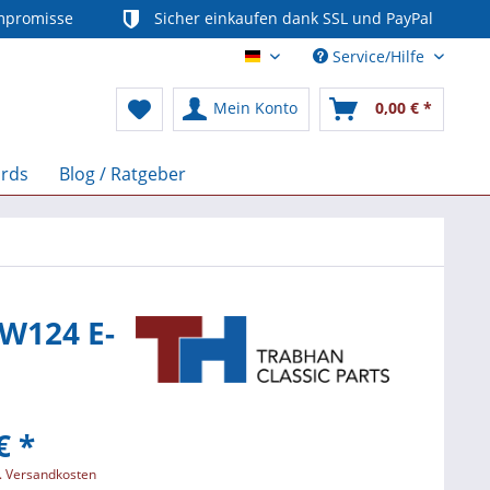
mpromisse
Sicher einkaufen dank SSL und PayPal
Service/Hilfe
Deutsch
Mein Konto
0,00 € *
ards
Blog / Ratgeber
 W124 E-
€ *
l. Versandkosten