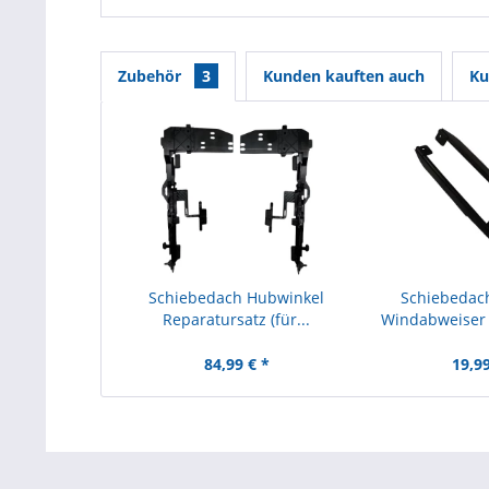
Zubehör
3
Kunden kauften auch
Ku
Schiebedach Hubwinkel
Schiebedac
Reparatursatz (für...
Windabweiser 
84,99 € *
19,99