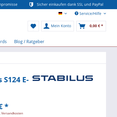
mpromisse
Sicher einkaufen dank SSL und PayPal
Service/Hilfe
Deutsch
Mein Konto
0,00 € *
ards
Blog / Ratgeber
 S124 E-
€ *
l. Versandkosten