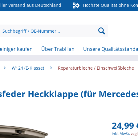
ler Versand aus Deutschland
Höchste Qualität ohne Ko
einiger kaufen
Über TrabHan
Unsere Qualitätsstand
W124 (E-Klasse)
Reparaturbleche / Einschweißbleche
eder Heckklappe (für Mercedes
24,99 
inkl. MwSt.
zzg